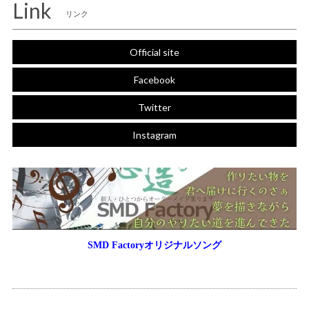
Link
リンク
Official site
Facebook
Twitter
Instagram
SMD Factoryオリジナルソング