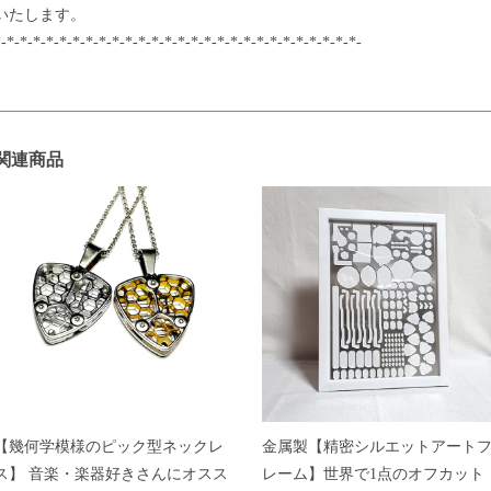
いたします。
-*-*-*-*-*-*-*-*-*-*-*-*-*-*-*-*-*-*-*-*-*-*-*-*-*-*-*-
関連商品
【幾何学模様のピック型ネックレ
金属製【精密シルエットアート
ス】 音楽・楽器好きさんにオスス
レーム】世界で1点のオフカット