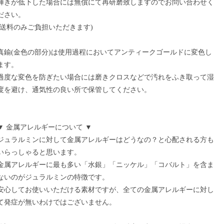
輝きが低下した場合には無償にて再研磨致しますのでお問い合わせく
ださい。
(送料のみご負担いただきます)
真鍮(金色の部分)は使用過程においてアンティークゴールドに変色し
ます。
過度な変色を防ぎたい場合には磨きクロスなどで汚れをふき取って湿
度を避け、通気性の良い所で保管してください。
▼ 金属アレルギーについて ▼
ジュラルミンに対して金属アレルギーはどうなの？と心配される方も
いらっしゃると思います。
金属アレルギーに最も多い「水銀」「ニッケル」「コバルト」を含ま
ないのがジュラルミンの特徴です。
安心してお使いいただける素材ですが、全ての金属アレルギーに対し
て発症が無いわけではございません。