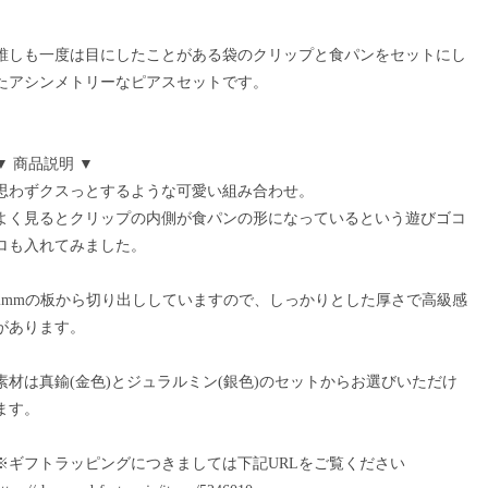
誰しも一度は目にしたことがある袋のクリップと食パンをセットにし
たアシンメトリーなピアスセットです。
▼ 商品説明 ▼
思わずクスっとするような可愛い組み合わせ。
よく見るとクリップの内側が食パンの形になっているという遊びゴコ
ロも入れてみました。
2mmの板から切り出ししていますので、しっかりとした厚さで高級感
があります。
素材は真鍮(金色)とジュラルミン(銀色)のセットからお選びいただけ
ます。
※ギフトラッピングにつきましては下記URLをご覧ください