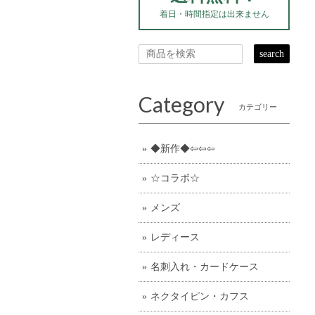
着日・時間指定は出来ません
search
Category
カテゴリー
◆新作◆⇦⇦⇦
☆コラボ☆
メンズ
レディース
名刺入れ・カードケース
ネクタイピン・カフス