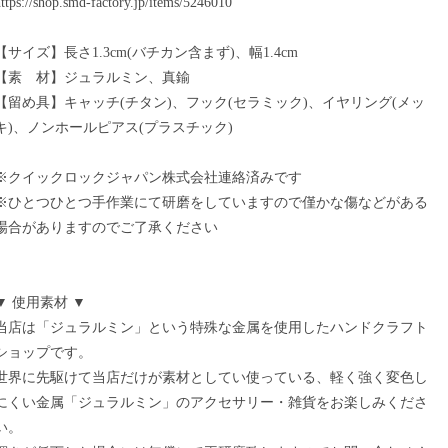
ttps://shop.smd-factory.jp/items/5246010
【サイズ】長さ1.3cm(バチカン含まず)、幅1.4cm
【素 材】ジュラルミン、真鍮
【留め具】キャッチ(チタン)、フック(セラミック)、イヤリング(メッ
キ)、ノンホールピアス(プラスチック)
※クイックロックジャパン株式会社連絡済みです
※ひとつひとつ手作業にて研磨をしていますので僅かな傷などがある
場合がありますのでご了承ください
▼ 使用素材 ▼
当店は「ジュラルミン」という特殊な金属を使用したハンドクラフト
ショップです。
世界に先駆けて当店だけが素材としてい使っている、軽く強く変色し
にくい金属「ジュラルミン」のアクセサリー・雑貨をお楽しみくださ
い。