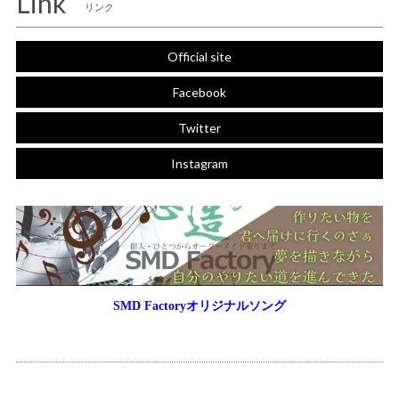
Link
リンク
Official site
Facebook
Twitter
Instagram
SMD Factoryオリジナルソング