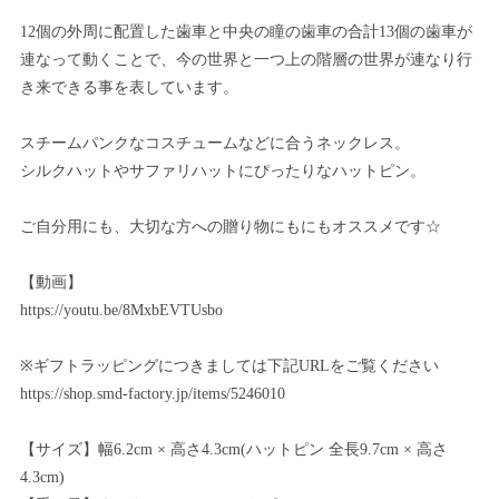
12個の外周に配置した歯車と中央の瞳の歯車の合計13個の歯車が
連なって動くことで、今の世界と一つ上の階層の世界が連なり行
き来できる事を表しています。
スチームパンクなコスチュームなどに合うネックレス。
シルクハットやサファリハットにぴったりなハットピン。
ご自分用にも、大切な方への贈り物にもにもオススメです☆
【動画】
https://youtu.be/8MxbEVTUsbo
※ギフトラッピングにつきましては下記URLをご覧ください
https://shop.smd-factory.jp/items/5246010
【サイズ】幅6.2cm × 高さ4.3cm(ハットピン 全長9.7cm × 高さ
4.3cm)