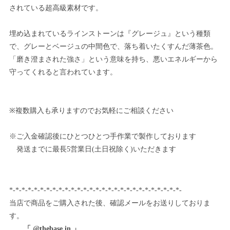
されている超高級素材です。
埋め込まれているラインストーンは『グレージュ』という種類
で、グレーとベージュの中間色で、落ち着いたくすんだ薄茶色。
「磨き澄まされた強さ」という意味を持ち、悪いエネルギーから
守ってくれると言われています。
※複数購入も承りますのでお気軽にご相談ください
※ご入金確認後にひとつひとつ手作業で製作しております
発送までに最長5営業日(土日祝除く)いただきます
*-*-*-*-*-*-*-*-*-*-*-*-*-*-*-*-*-*-*-*-*-*-*-*-*-*-*-*-
当店で商品をご購入された後、確認メールをお送りしておりま
す。
「 @thebase.in 」