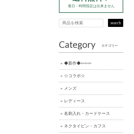
着日・時間指定は出来ません
search
Category
カテゴリー
◆新作◆⇦⇦⇦
☆コラボ☆
メンズ
レディース
名刺入れ・カードケース
ネクタイピン・カフス