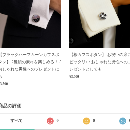
【ブラックハーフムーンカフスボ
【桜カフスボタン】 お祝いの席
タン】 2種類の素材を楽しめる！ /
ピッタリ♪ / おしゃれな男性への
おしゃれな男性へのプレゼントに
レゼントとしても
も
¥3,500
3,500
商品の評価
すべて
0
0