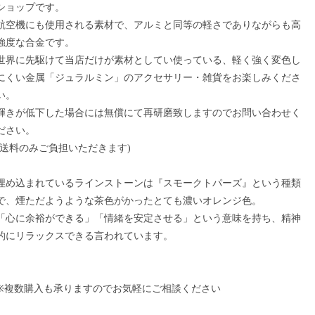
ショップです。
航空機にも使用される素材で、アルミと同等の軽さでありながらも高
強度な合金です。
世界に先駆けて当店だけが素材としてい使っている、軽く強く変色し
にくい金属「ジュラルミン」のアクセサリー・雑貨をお楽しみくださ
い。
輝きが低下した場合には無償にて再研磨致しますのでお問い合わせく
ださい。
(送料のみご負担いただきます)
埋め込まれているラインストーンは『スモークトパーズ』という種類
で、煙ただようような茶色がかったとても濃いオレンジ色。
「心に余裕ができる」「情緒を安定させる」という意味を持ち、精神
的にリラックスできる言われています。
※複数購入も承りますのでお気軽にご相談ください