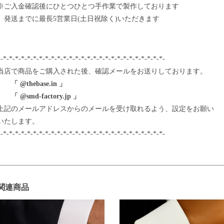
※ご入金確認後にひとつひとつ手作業で製作しております
発送までに最長5営業日(土日祝除く)いただきます
-*-*-*-*-*-*-*-*-*-*-*-*-*-*-*-*-*-*-*-*-*-*-*-*-*-*-*-
当店で商品をご購入された後、確認メールをお送りしております。
「 @thebase.in 」
「 @smd-factory.jp 」
上記のメールアドレスからのメールを受け取れるよう、設定をお願い
いたします。
-*-*-*-*-*-*-*-*-*-*-*-*-*-*-*-*-*-*-*-*-*-*-*-*-*-*-*-
関連商品