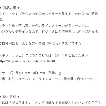
▼ 商品説明 ▼
ワイシャツやブラウスの袖口からチラッと見えるこだわりのお洒落
感。
キラッと輝く落ち着いた色のラインストーンがアクセントに。
シンプルなデザインなので、ビジネスにも普段着にも使用できます。
ご自分用にも、大切な方への贈り物にもオススメです☆
※ギフトラッピングにつきましては下記URLをご覧ください
ttps://shop.smd-factory.jp/items/5246010
【サイズ】長さ1.2cm、幅1.2cm、重量2.5g
【素 材】ジュラルミン、ラインストーン (留め具：合金メッキ)
▼ 使用素材 ▼
当店は「ジュラルミン」という特殊な金属を使用したハンドクラフト