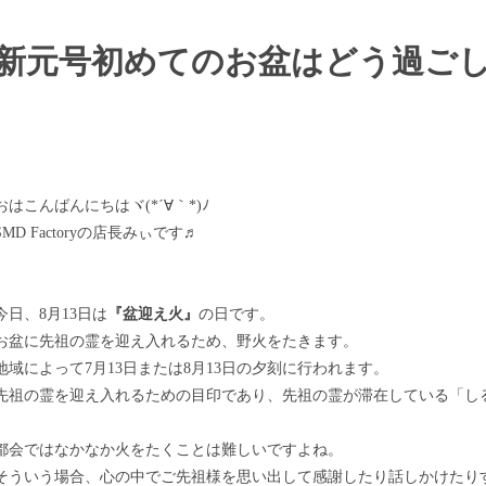
新元号初めてのお盆はどう過ご
おはこんばんにちはヾ(*´∀｀*)ﾉ
SMD Factoryの店長みぃです♬
今日、8月13日は
『盆迎え火』
の日です。
お盆に先祖の霊を迎え入れるため、野火をたきます。
地域によって7月13日または8月13日の夕刻に行われます。
先祖の霊を迎え入れるための目印であり、先祖の霊が滞在している「し
都会ではなかなか火をたくことは難しいですよね。
そういう場合、心の中でご先祖様を思い出して感謝したり話しかけたり