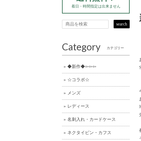
着日・時間指定は出来ません
search
Category
カテゴリー
◆新作◆⇦⇦⇦
☆コラボ☆
メンズ
レディース
名刺入れ・カードケース
ネクタイピン・カフス