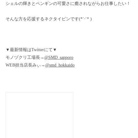
シェルの輝きとペンギンの可愛さに癒されながらお仕事したい！
そんな方を応援するネクタイピンです‪(*ˊᵕˋ* )
▼最新情報はTwitterにて▼
モノヅクリ工場長→
@SMD_sapporo
WEB担当店長みぃ→
@smd_hokkaido