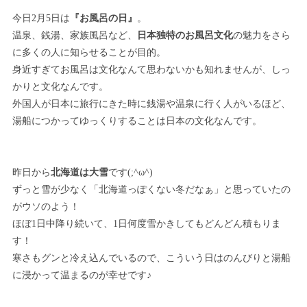
今日2月5日は
『お風呂の日』
。
温泉、銭湯、家族風呂など、
日本独特のお風呂文化
の魅力をさら
に多くの人に知らせることが目的。
身近すぎてお風呂は文化なんて思わないかも知れませんが、しっ
かりと文化なんです。
外国人が日本に旅行にきた時に銭湯や温泉に行く人がいるほど、
湯船につかってゆっくりすることは日本の文化なんです。
昨日から
北海道は大雪
です(;^ω^)
ずっと雪が少なく「北海道っぽくない冬だなぁ」と思っていたの
がウソのよう！
ほぼ1日中降り続いて、1日何度雪かきしてもどんどん積もりま
す！
寒さもグンと冷え込んでいるので、こういう日はのんびりと湯船
に浸かって温まるのが幸せです♪