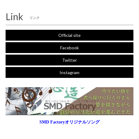
Link
リンク
Official site
Facebook
Twitter
Instagram
SMD Factoryオリジナルソング