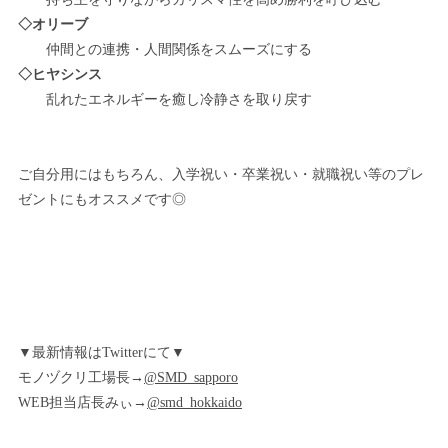
◇オリーブ
仲間との連携・人間関係をスムーズにする
◇ヒヤシンス
乱れたエネルギーを癒し冷静さを取り戻す
ご自分用にはもちろん、入学祝い・卒業祝い・就職祝い等のプレ
ゼントにもオススメです◎
▼最新情報はTwitterにて▼
モノヅクリ工場長→
@SMD_sapporo
WEB担当店長みぃ→
@smd_hokkaido