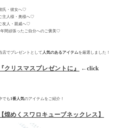
彼氏・彼女へ♡
ご主人様・奥様へ♡
ご友人・親戚へ♡
1年間頑張ったご自分へのご褒美♡
当店でプレゼントとして
人気のあるアイテム
を厳選しました！
『クリスマスプレゼントに』
←click
中でも
1番人気
のアイテムをご紹介！
【煌めくスワロキューブネックレス】