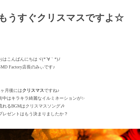
もうすぐクリスマスですよ☆
おはこんばんにちはヾ(*´∀｀*)ﾉ
SMD Factory店長のみぃです♪
1ヶ月後には
クリスマス
ですね♪
街中はキラキラ綺麗なイルミネーションが✨
流れるBGMはクリスマスソング🎶
プレゼントはもう決まりましたか？