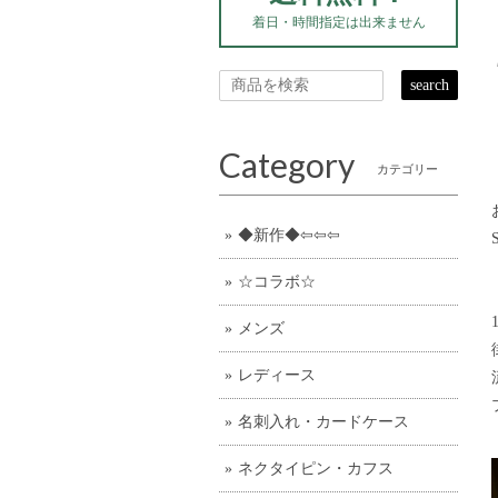
着日・時間指定は出来ません
search
Category
カテゴリー
◆新作◆⇦⇦⇦
☆コラボ☆
メンズ
レディース
名刺入れ・カードケース
ネクタイピン・カフス