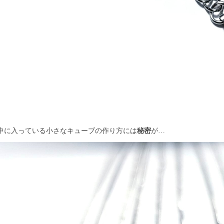
中に入っている小さなキューブの作り方には
秘密
が…