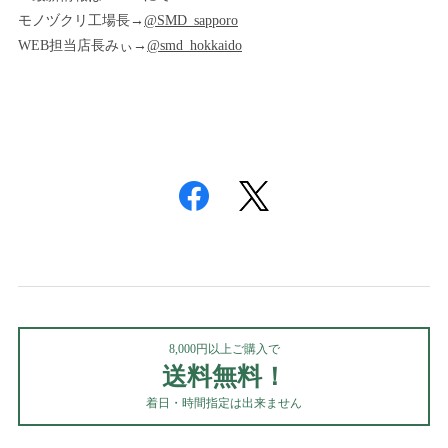
モノヅクリ工場長→
@SMD_sapporo
WEB担当店長みぃ→
@smd_hokkaido
8,000円以上ご購入で
送料無料！
着日・時間指定は出来ません