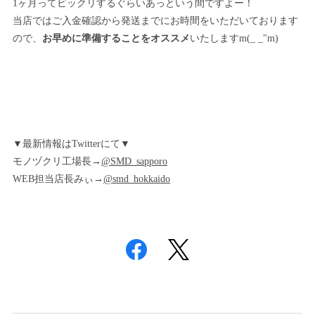
1ヶ月ってビックリするぐらいあっという間ですよー！
当店ではご入金確認から発送までにお時間をいただいております
ので、
お早めに準備することをオススメ
いたしますm(_ _"m)
▼最新情報はTwitterにて▼
モノヅクリ工場長→
@SMD_sapporo
WEB担当店長みぃ→
@smd_hokkaido