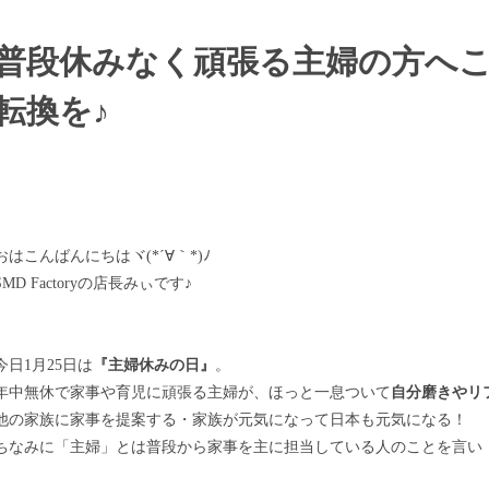
普段休みなく頑張る主婦の方へ
転換を♪
おはこんばんにちはヾ(*´∀｀*)ﾉ
SMD Factoryの店長みぃです♪
今日1月25日は
『主婦休みの日』
。
年中無休で家事や育児に頑張る主婦が、ほっと一息ついて
自分磨きやリ
他の家族に家事を提案する・家族が元気になって日本も元気になる！
ちなみに「主婦」とは普段から家事を主に担当している人のことを言い