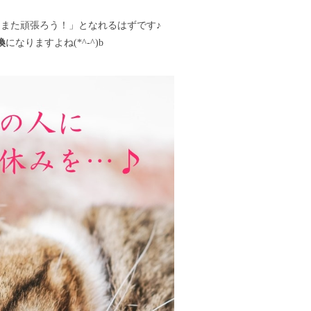
らまた頑張ろう！」となれるはずです♪
換
になりますよね(*^-^)b