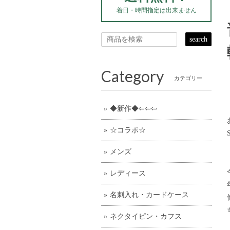
着日・時間指定は出来ません
search
Category
カテゴリー
◆新作◆⇦⇦⇦
☆コラボ☆
メンズ
レディース
名刺入れ・カードケース
ネクタイピン・カフス